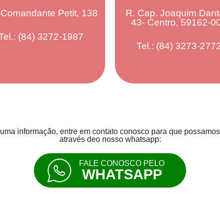
 Comandante Petit, 138
R. Cap. Joaquim Dant
43- Centro, 59162-0
Tel.: (84) 3272-1987
Tel.: (84) 3273-277
uma informação, entre em contato conosco para que possamos 
através deo nosso whatsapp:
FALE CONOSCO PELO
WHATSAPP