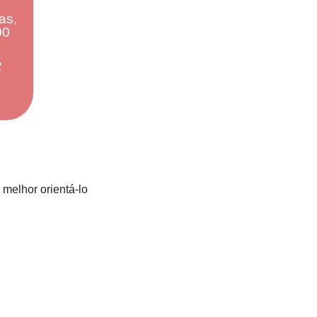
as,
00
2
melhor orientá-lo